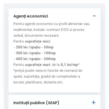
Agenți economici
Pentru agentii economici cu profil alimentar sau
nealimentar, include: contract D.D.D si proces
verbal, documente necesare.
Pentru
suprafețe mici:
-
200 lei /spațiu - 50mp
-
300 lei /spațiu - 100mp
-
400 lei /spațiu - 200mp
Pentru
suprafețe mari:
de la
0,1 lei/mp*
*prețul poate varia in functie de numarul de
spatii, suprafața, gradul de complexitate a
lucrarii, planificare, distanta etc.
Instituții publice (SEAP)